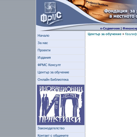
е-Седмичник
|
Финанси
Център за обучение
»
Квалиф
Начало
За нас
Проекти
Издания
ФРМС Консулт
Център за обучение
Онлайн Библиотека
Законодателство
Контакт с общините