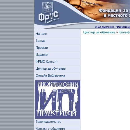
е-Седмичник
|
Финанси
Център за обучение
»
Квалиф
Начало
За нас
Проекти
Издания
ФРМС Консулт
Център за обучение
Онлайн Библиотека
Законодателство
Контакт с общините