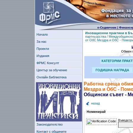
е-Седмичник
|
Финанси
Иновационни практики в Бъ
Начало
партньорства / Междуобщинск
от ОбС Мездра и ОбС - Помор
За нас
Проекти
Обмен н
Издания
КАТЕГОРИИ ПРАК
ФРМС Консулт
Център за обучение
ГОДИШНА НАГРАДА
Онлайн Библиотека
Работна среща обмя
Мездра и ОбС - Пом
Общински съвет - М
назад
Номинирай
Въведете 
Законодателство
Контакт с общините