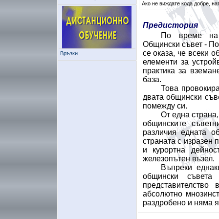
Ако не виждате кода добре, на
Предистория
По време на 
Общински съвет - П
се оказа, че всеки 
Връзки
елементи за устрой
практика за взема
база.
Това провокир
двата общински съве
помежду си.
От една страна,
общинските съветн
различия едната о
страната с изразен 
и курортна дейнос
железопътен възел.
Въпреки еднак
общински съвета 
представителство 
абсолютно мнозинст
раздробено и няма я