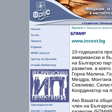
е-Седмичник
|
Финанси
Проекти
»
Завършени проекти
Начало
БПМИР
За нас
www.invest.bg
Проекти
Издания
10-годишната про
ФРМС Консулт
американски и бъ
Център за обучение
на Българско пар
Онлайн Библиотека
развитие, в коет
Горна Малина, Го
Мездра, Монтана,
Севлиево, Силист
Координатор на 
Ако Вашата общин
Законодателство
член на Българск
развитие (БПМИР
Контакт с общините