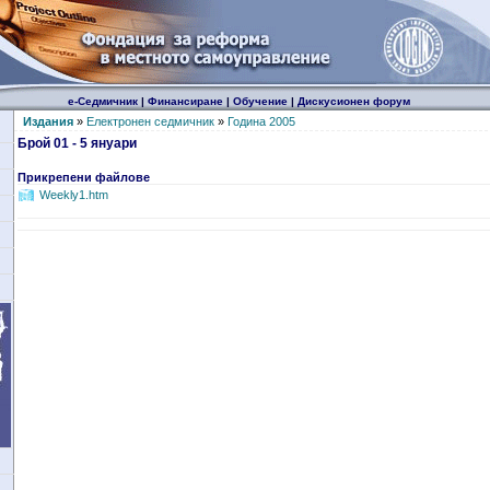
е-Седмичник
|
Финансиране
|
Обучение
|
Дискусионен форум
Издания
»
Електронен седмичник
»
Година 2005
Брой 01 - 5 януари
Прикрепени файлове
Weekly1.htm