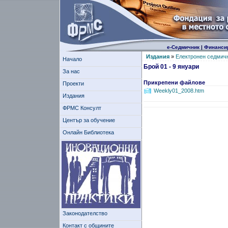
е-Седмичник
|
Финанси
Издания
»
Електронен седмич
Начало
Брой 01 - 9 януари
За нас
Прикрепени файлове
Проекти
Weekly01_2008.htm
Издания
ФРМС Консулт
Център за обучение
Онлайн Библиотека
Законодателство
Контакт с общините