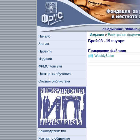
е-Седмичник
|
Финанси
Издания
»
Електронен седмич
Начало
Брой 03 - 19 януари
За нас
Прикрепени файлове
Проекти
Weekly3.htm
Издания
ФРМС Консулт
Център за обучение
Онлайн Библиотека
Законодателство
Контакт с общините