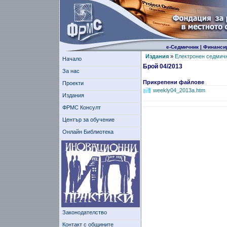
е-Седмичник
|
Финанси
Издания
»
Електронен седмич
Начало
Брой 04/2013
За нас
Прикрепени файлове
Проекти
weekly04_2013a.htm
Издания
ФРМС Консулт
Център за обучение
Онлайн Библиотека
Законодателство
Контакт с общините