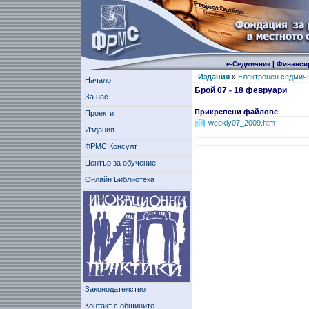
е-Седмичник
|
Финанси
Издания
»
Електронен седмич
Начало
Брой 07 - 18 февруари
За нас
Прикрепени файлове
Проекти
weekly07_2009.htm
Издания
ФРМС Консулт
Център за обучение
Онлайн Библиотека
Законодателство
Контакт с общините