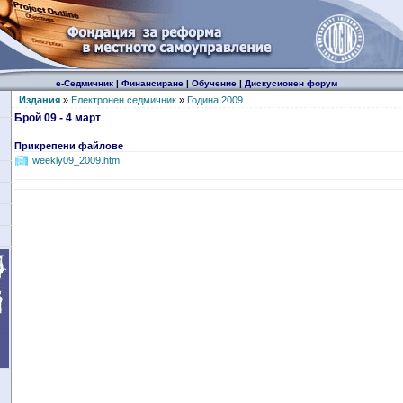
е-Седмичник
|
Финансиране
|
Обучение
|
Дискусионен форум
Издания
»
Електронен седмичник
»
Година 2009
Брой 09 - 4 март
Прикрепени файлове
weekly09_2009.htm