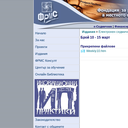
е-Седмичник
|
Финанси
Издания
»
Електронен седмич
Начало
Брой 10 - 15 март
За нас
Прикрепени файлове
Проекти
Weekly10.htm
Издания
ФРМС Консулт
Център за обучение
Онлайн Библиотека
Законодателство
Контакт с общините