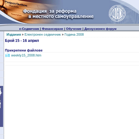
е-Седмичник
|
Финансиране
|
Обучение
|
Дискусионен форум
Издания
»
Електронен седмичник
»
Година 2008
Брой 15 - 16 април
Прикрепени файлове
weekly15_2008.htm