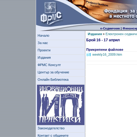
е-Седмичник
|
Финанси
Издания
»
Електронен седмич
Начало
Брой 16 - 17 април
За нас
Прикрепени файлове
Проекти
weekly16_2009.htm
Издания
ФРМС Консулт
Център за обучение
Онлайн Библиотека
Законодателство
Контакт с общините