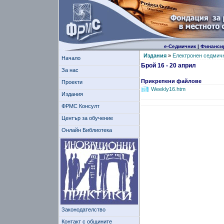
е-Седмичник
|
Финанси
Издания
»
Електронен седмич
Начало
Брой 16 - 20 април
За нас
Прикрепени файлове
Проекти
Weekly16.htm
Издания
ФРМС Консулт
Център за обучение
Онлайн Библиотека
Законодателство
Контакт с общините