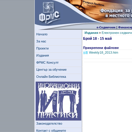
е-Седмичник
|
Финанси
Издания
»
Електронен седмич
Начало
Брой 18 - 15 май
За нас
Прикрепени файлове
Проекти
Weekly18_2013.htm
Издания
ФРМС Консулт
Център за обучение
Онлайн Библиотека
Законодателство
Контакт с общините