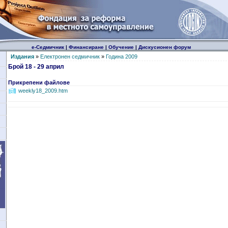
е-Седмичник
|
Финансиране
|
Обучение
|
Дискусионен форум
Издания
»
Електронен седмичник
»
Година 2009
Брой 18 - 29 април
Прикрепени файлове
weekly18_2009.htm