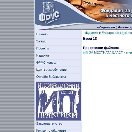
е-Седмичник
|
Финанси
Издания
»
Електронен седмич
Начало
Брой 18
За нас
Прикрепени файлове
Проекти
ЗА МЕСТНАТА ВЛAСТ - елек
Издания
ФРМС Консулт
Център за обучение
Онлайн Библиотека
Законодателство
Контакт с общините