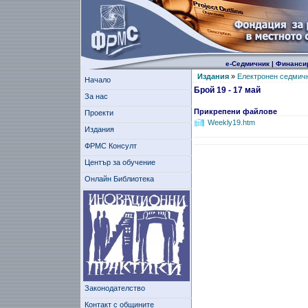
е-Седмичник
|
Финанси
Издания
»
Електронен седмич
Начало
Брой 19 - 17 май
За нас
Прикрепени файлове
Проекти
Weekly19.htm
Издания
ФРМС Консулт
Център за обучение
Онлайн Библиотека
Законодателство
Контакт с общините