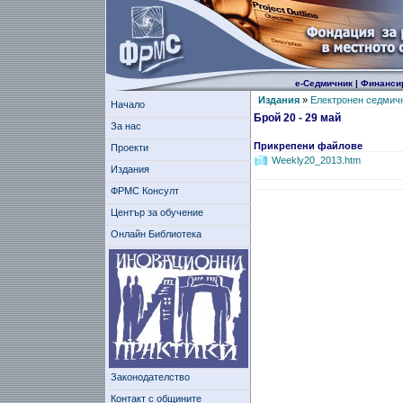
е-Седмичник
|
Финанси
Издания
»
Електронен седмич
Начало
Брой 20 - 29 май
За нас
Прикрепени файлове
Проекти
Weekly20_2013.htm
Издания
ФРМС Консулт
Център за обучение
Онлайн Библиотека
Законодателство
Контакт с общините