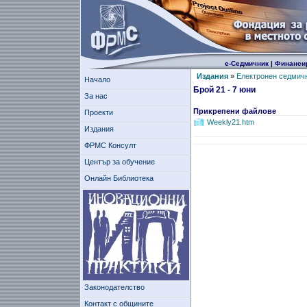
е-Седмичник
|
Финанси
Издания
»
Електронен седмич
Начало
Брой 21 - 7 юни
За нас
Прикрепени файлове
Проекти
Weekly21.htm
Издания
ФРМС Консулт
Център за обучение
Онлайн Библиотека
Законодателство
Контакт с общините