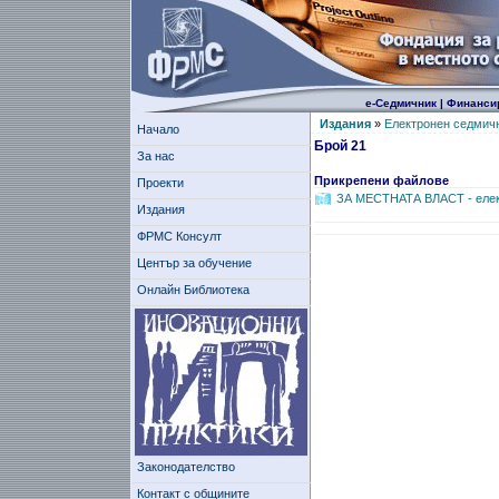
е-Седмичник
|
Финанси
Издания
»
Електронен седмич
Начало
Брой 21
За нас
Прикрепени файлове
Проекти
ЗА МЕСТНАТА ВЛAСТ - елек
Издания
ФРМС Консулт
Център за обучение
Онлайн Библиотека
Законодателство
Контакт с общините