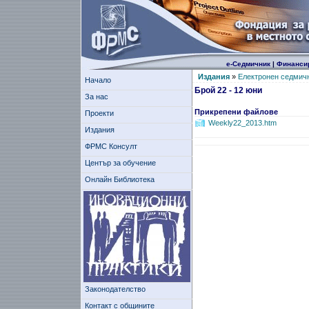
е-Седмичник
|
Финанси
Издания
»
Електронен седмич
Начало
Брой 22 - 12 юни
За нас
Прикрепени файлове
Проекти
Weekly22_2013.htm
Издания
ФРМС Консулт
Център за обучение
Онлайн Библиотека
Законодателство
Контакт с общините