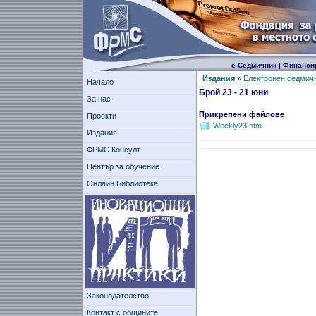
е-Седмичник
|
Финанси
Издания
»
Електронен седмич
Начало
Брой 23 - 21 юни
За нас
Прикрепени файлове
Проекти
Weekly23.htm
Издания
ФРМС Консулт
Център за обучение
Онлайн Библиотека
Законодателство
Контакт с общините