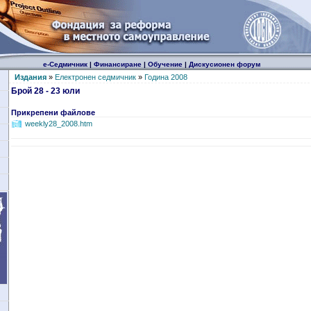
е-Седмичник
|
Финансиране
|
Обучение
|
Дискусионен форум
Издания
»
Електронен седмичник
»
Година 2008
Брой 28 - 23 юли
Прикрепени файлове
weekly28_2008.htm