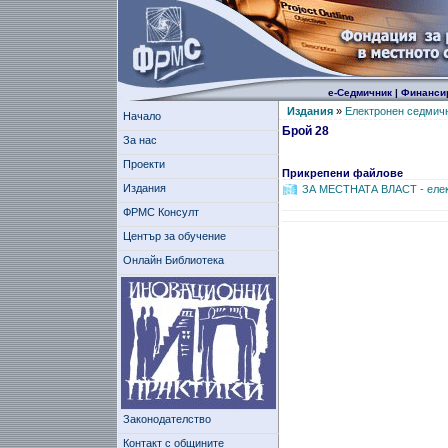
е-Седмичник
|
Финанси
Издания
»
Електронен седмич
Начало
Брой 28
За нас
Проекти
Прикрепени файлове
Издания
ЗА МЕСТНАТА ВЛAСТ - елек
ФРМС Консулт
Център за обучение
Онлайн Библиотека
Законодателство
Контакт с общините