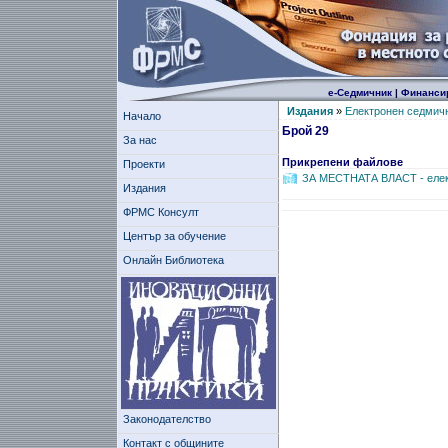
е-Седмичник
|
Финанси
Издания
»
Електронен седмич
Начало
Брой 29
За нас
Прикрепени файлове
Проекти
ЗА МЕСТНАТА ВЛAСТ - елек
Издания
ФРМС Консулт
Център за обучение
Онлайн Библиотека
Законодателство
Контакт с общините