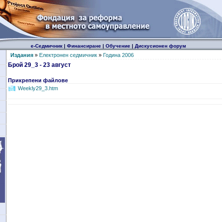
е-Седмичник
|
Финансиране
|
Обучение
|
Дискусионен форум
Издания
»
Електронен седмичник
»
Година 2006
Брой 29_3 - 23 август
Прикрепени файлове
Weekly29_3.htm