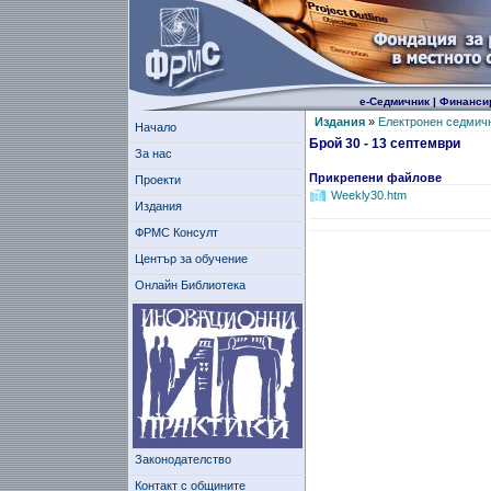
е-Седмичник
|
Финанси
Издания
»
Електронен седмич
Начало
Брой 30 - 13 септември
За нас
Прикрепени файлове
Проекти
Weekly30.htm
Издания
ФРМС Консулт
Център за обучение
Онлайн Библиотека
Законодателство
Контакт с общините