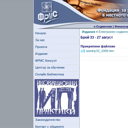
е-Седмичник
|
Финанси
Издания
»
Електронен седмич
Начало
Брой 33 - 27 август
За нас
Прикрепени файлове
Проекти
weekly33_2008.htm
Издания
ФРМС Консулт
Център за обучение
Онлайн Библиотека
Законодателство
Контакт с общините