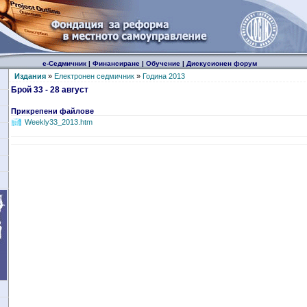
е-Седмичник
|
Финансиране
|
Обучение
|
Дискусионен форум
Издания
»
Електронен седмичник
»
Година 2013
Брой 33 - 28 август
Прикрепени файлове
Weekly33_2013.htm