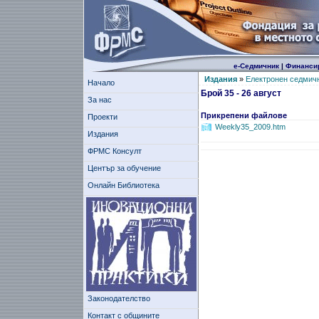
е-Седмичник
|
Финанси
Издания
»
Електронен седмич
Начало
Брой 35 - 26 август
За нас
Прикрепени файлове
Проекти
Weekly35_2009.htm
Издания
ФРМС Консулт
Център за обучение
Онлайн Библиотека
Законодателство
Контакт с общините