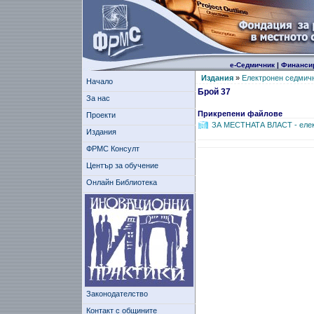
е-Седмичник
|
Финанси
Издания
»
Електронен седмич
Начало
Брой 37
За нас
Прикрепени файлове
Проекти
ЗА МЕСТНАТА ВЛAСТ - елек
Издания
ФРМС Консулт
Център за обучение
Онлайн Библиотека
Законодателство
Контакт с общините