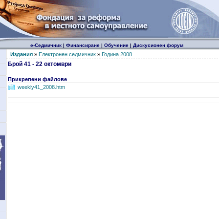
е-Седмичник
|
Финансиране
|
Обучение
|
Дискусионен форум
Издания
»
Електронен седмичник
»
Година 2008
Брой 41 - 22 октомври
Прикрепени файлове
weekly41_2008.htm