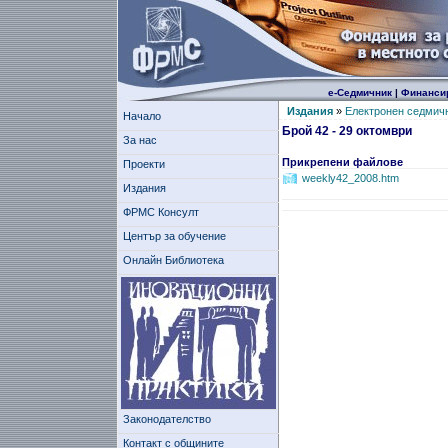
е-Седмичник
|
Финанси
Издания
»
Електронен седмич
Начало
Брой 42 - 29 октомври
За нас
Прикрепени файлове
Проекти
weekly42_2008.htm
Издания
ФРМС Консулт
Център за обучение
Онлайн Библиотека
Законодателство
Контакт с общините