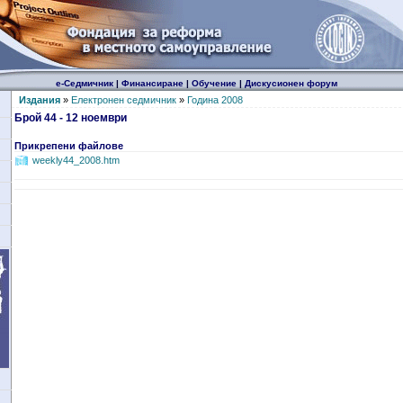
е-Седмичник
|
Финансиране
|
Обучение
|
Дискусионен форум
Издания
»
Електронен седмичник
»
Година 2008
Брой 44 - 12 ноември
Прикрепени файлове
weekly44_2008.htm