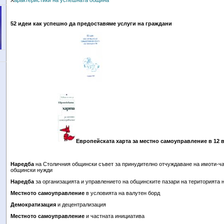
Х
арактеристики на успешната община
52 идеи как успешно да предоставяме услуги на граждани
Европейската харта за местно самоуправление в 12 
Наредба
на Столичния общински съвет за принудително отчуждаване на имоти-ча
общински нужди
Наредба
за организацията и управлението на общинските пазари на територията
Местното самоуправление
в условията на валутен борд
Демократизация
и децентрализация
Местното самоуправление
и частната инициатива