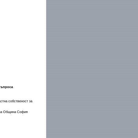
въпроса
стна собственост за
 на Община София