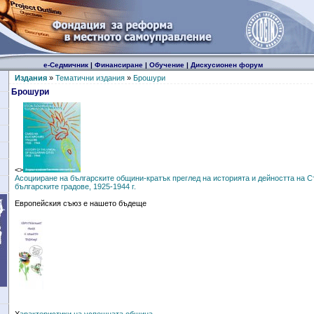
е-Седмичник
|
Финансиране
|
Обучение
|
Дискусионен форум
Издания
»
Тематични издания
»
Брошури
Брошури
<>
Асоцииране на българските общини-кратък преглед на историята и дейността на С
българските градове, 1925-1944 г.
Европейския съюз е нашето бъдеще