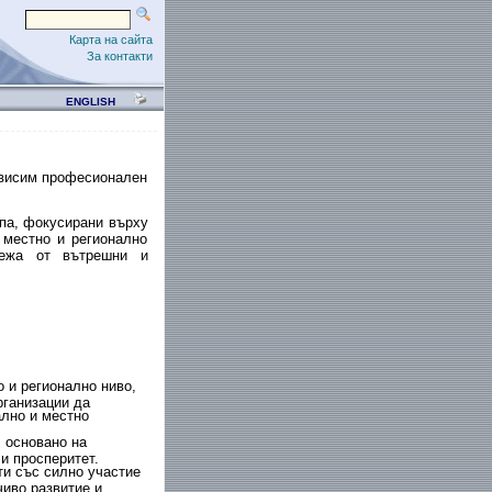
Карта на сайта
За контакти
ENGLISH
ависим професионален
па, фокусирани върху
 местно и регионално
режа от вътрешни и
 и регионално ниво,
рганизации да
ално и местно
 основано на
и просперитет.
и със силно участие
чиво развитие и