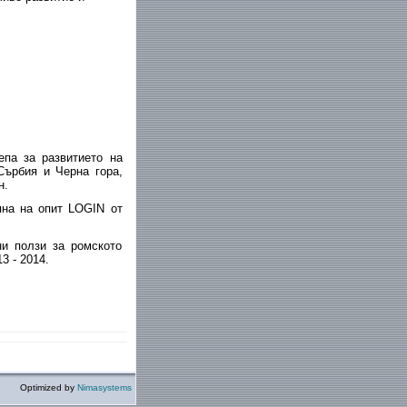
па за развитието на
Сърбия и Черна гора,
н.
яна на опит LOGIN от
и ползи за ромското
13 - 2014.
Optimized by
Nimasystems