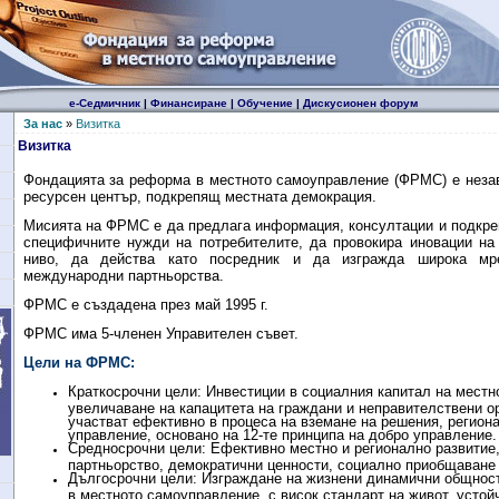
е-Седмичник
|
Финансиране
|
Обучение
|
Дискусионен форум
За нас
»
Визитка
Визитка
Фондацията за реформа в местното самоуправление (ФРМС) е нез
ресурсен център, подкрепящ местната демокрация.
Мисията на ФРМС е да предлага информация, консултации и подкре
специфичните нужди на потребителите, да провокира иновации на
ниво, да
действа като посредник и да изгражда широка м
международни партньорства.
ФРМС е създадена през май 1995 г.
ФРМС има 5-членен Управителен съвет.
Цели на ФРМС:
Краткосрочни цели: Инвестиции в социалния капитал на местно
увеличаване на капацитета на граждани и неправителствени о
участват ефективно в процеса на вземане на решения, регион
управление, основано на 12-те принципа на добро управление.
Средносрочни цели:
E
фективно местно и регионално развитие,
партньорство, демократични ценности, социално приобщаване 
Дългосрочни цели: Изграждане на жизнени динамични общност
в местното самоуправление, с висок стандарт на живот, устой