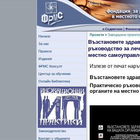
е-Седмичник
|
Финанси
Проекти
»
Завършени проекти
Начало
Възстановете здрав
За нас
ръководство за леч
Проекти
местно самоуправл
Издания
Излезе от печат наръ
ФРМС Консулт
Център за обучение
Възстановете здрав
Онлайн Библиотека
Практическо ръково
органите на местно
Законодателство
Контакт с общините