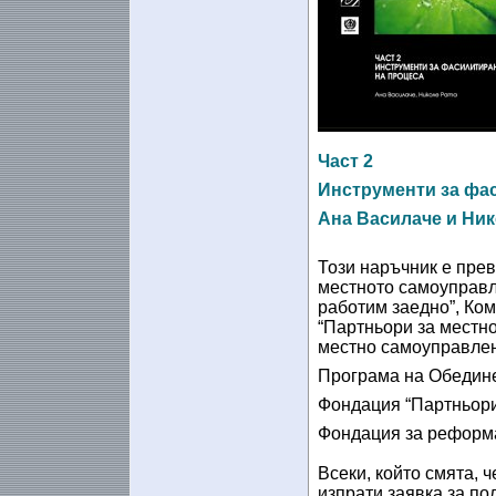
Част 2
Инструменти за фа
Ана Василаче и Ник
Този наръчник е пре
местното самоуправл
работим заедно”, Ко
“Партньори за местн
местно самоуправлен
Програма на Обедине
Фондация “Партньори 
Фондация за реформа
Всеки, който смята, 
изпрати заявка за пол