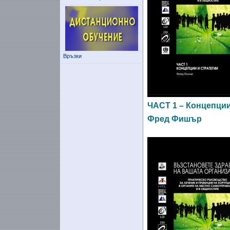
Връзки
ЧАСТ 1 – Концепции
Фред Фишър