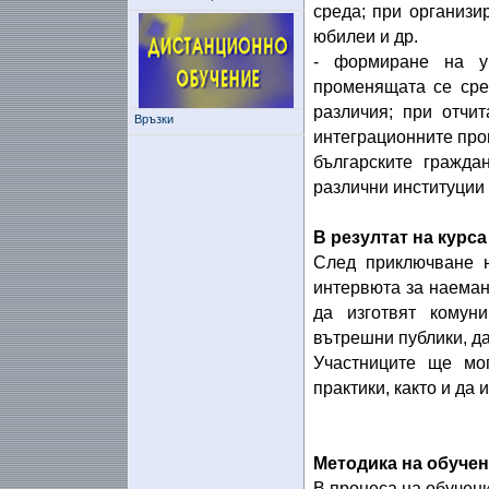
среда; при организ
юбилеи и др.
- формиране на у
променящата се сред
различия; при отчи
Връзки
интеграционните про
българските гражда
различни институции 
В резултат на курса
След приключване н
интервюта за наеман
да изготвят комун
вътрешни публики, д
Участниците ще мо
практики, както и да 
Методика на обучен
В процеса на обучени