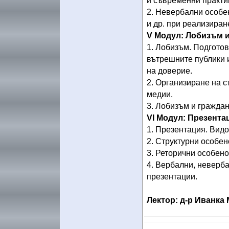
и съвременни практи
2. Невербални особен
и др. при реализира
V Модул: Лобизъм и
1. Лобизъм. Подгото
вътрешните публики и
на доверие.
2. Организиране на с
медии.
3. Лобизъм и гражда
VІ Модул: Презента
1. Презентация. Видо
2. Структурни особен
3. Реторични особено
4. Вербални, неверб
презентации.
Лектор: д-р Иванка