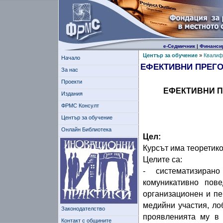
е-Седмичник
|
Финанси
Център за обучение
»
Квалиф
Начало
ЕФЕКТИВНИ ПРЕГ
За нас
Проекти
ЕФЕКТИВНИ П
Издания
ФРМС Консулт
Център за обучение
Онлайн Библиотека
Цел:
Курсът има теоретико
Целите са:
- систематизиран
комуникативно пов
организационен и пе
медийни участия, ло
Законодателство
проявленията му в 
Контакт с общините