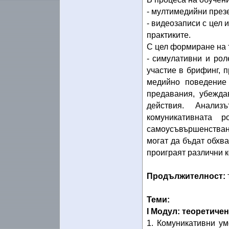
- мултимедийни през
- видеозаписи с цел 
практиките.
С цел формиране на 
- симулативни и рол
участие в брифинг, 
медийно поведение 
предавания, убежда
действия. Анали
комуникативната 
самоусъвършенстван
могат да бъдат обхва
проиграят различни 
Продължителност:
Теми:
І Модул: теоретичен 
1. Комуникативни у