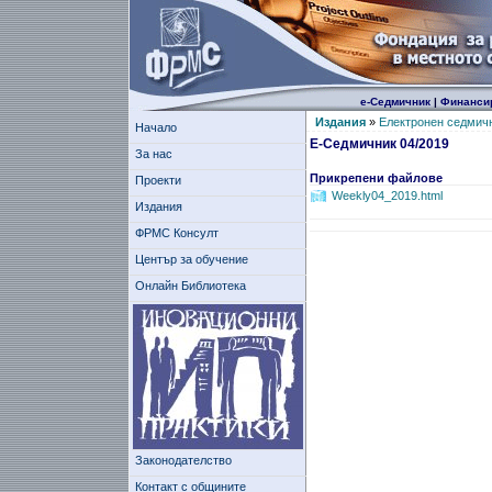
е-Седмичник
|
Финанси
Издания
»
Електронен седмич
Начало
Е-Седмичник 04/2019
За нас
Прикрепени файлове
Проекти
Weekly04_2019.html
Издания
ФРМС Консулт
Център за обучение
Онлайн Библиотека
Законодателство
Контакт с общините