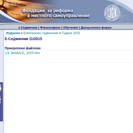
е-Седмичник
|
Финансиране
|
Обучение
|
Дискусионен форум
Издания
»
Електронен седмичник
»
Година 2015
Е-Седмичник 11/2015
Прикрепени файлове
Weekly11_2015.htm