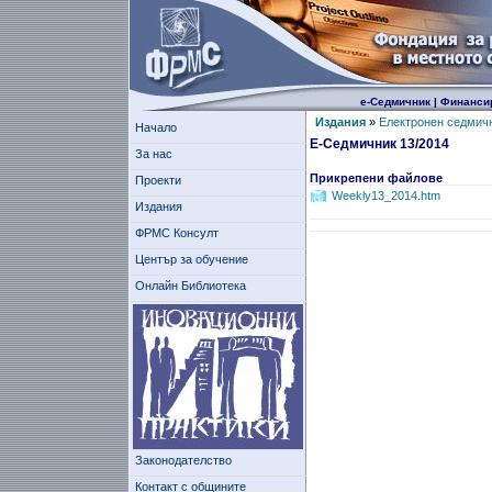
е-Седмичник
|
Финанси
Издания
»
Електронен седмич
Начало
Е-Седмичник 13/2014
За нас
Прикрепени файлове
Проекти
Weekly13_2014.htm
Издания
ФРМС Консулт
Център за обучение
Онлайн Библиотека
Законодателство
Контакт с общините