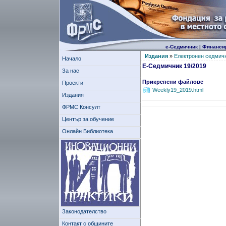
е-Седмичник
|
Финанси
Издания
»
Електронен седмич
Начало
Е-Седмичник 19/2019
За нас
Прикрепени файлове
Проекти
Weekly19_2019.html
Издания
ФРМС Консулт
Център за обучение
Онлайн Библиотека
Законодателство
Контакт с общините