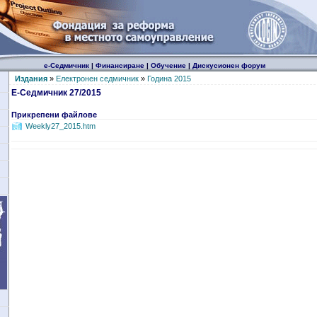
е-Седмичник
|
Финансиране
|
Обучение
|
Дискусионен форум
Издания
»
Електронен седмичник
»
Година 2015
Е-Седмичник 27/2015
Прикрепени файлове
Weekly27_2015.htm