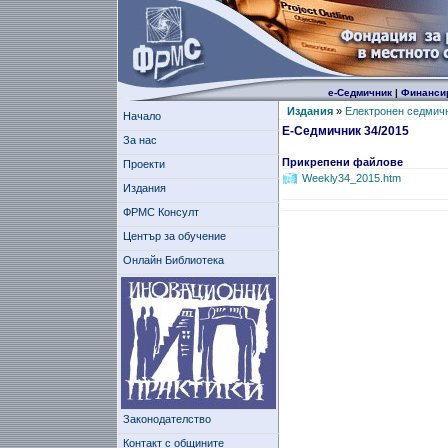
е-Седмичник
|
Финанси
Издания
»
Електронен седмич
Начало
Е-Седмичник 34/2015
За нас
Прикрепени файлове
Проекти
Weekly34_2015.htm
Издания
ФРМС Консулт
Център за обучение
Онлайн Библиотека
Законодателство
Контакт с общините