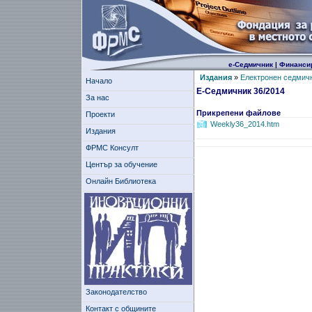
е-Седмичник
|
Финанси
Издания
»
Електронен седмич
Начало
Е-Седмичник 36/2014
За нас
Прикрепени файлове
Проекти
Weekly36_2014.htm
Издания
ФРМС Консулт
Център за обучение
Онлайн Библиотека
Законодателство
Контакт с общините