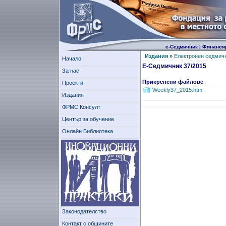
е-Седмичник
|
Финанси
Издания
»
Електронен седмич
Начало
Е-Седмичник 37/2015
За нас
Прикрепени файлове
Проекти
Weekly37_2015.htm
Издания
ФРМС Консулт
Център за обучение
Онлайн Библиотека
Законодателство
Контакт с общините