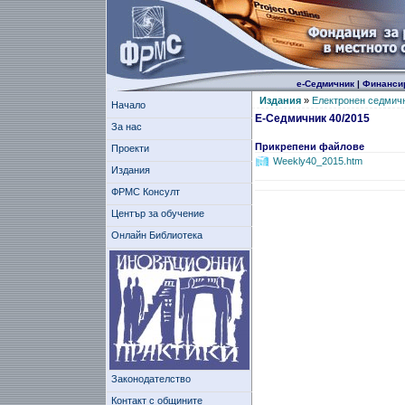
е-Седмичник
|
Финанси
Издания
»
Електронен седмич
Начало
Е-Седмичник 40/2015
За нас
Прикрепени файлове
Проекти
Weekly40_2015.htm
Издания
ФРМС Консулт
Център за обучение
Онлайн Библиотека
Законодателство
Контакт с общините