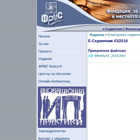
е-Седмичник
|
Финанси
Издания
»
Електронен седмич
Начало
Е-Седмичник 43/2016
За нас
Прикрепени файлове
Проекти
Weekly43_2016.htm
Издания
ФРМС Консулт
Център за обучение
Онлайн Библиотека
Законодателство
Контакт с общините