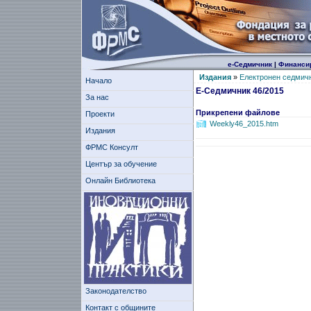
е-Седмичник
|
Финанси
Издания
»
Електронен седмич
Начало
Е-Седмичник 46/2015
За нас
Прикрепени файлове
Проекти
Weekly46_2015.htm
Издания
ФРМС Консулт
Център за обучение
Онлайн Библиотека
Законодателство
Контакт с общините